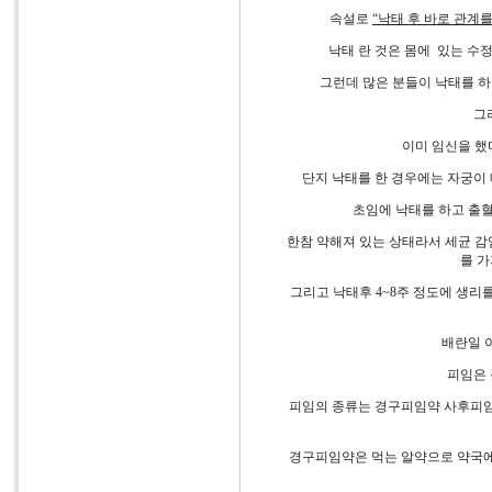
속설로
“
낙태
후
바로
관계
낙태 란 것은 몸에 있는 수정
그런데 많은 분들이 낙태를 하
그
이미 임신을 했
단지 낙태를 한 경우에는 자궁이
초임에 낙태를 하고 출혈
한참 약해져 있는 상태라서 세균 감
를 
그리고 낙태후 4~8주 정도에 생리
배란일 
피임은 
피임의 종류는 경구피임약 사후피임
경구피임약은 먹는 알약으로 약국에서