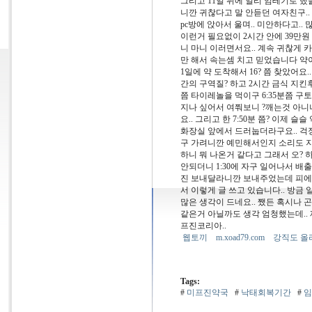
그리고 11일 뒤에 얼리 임테기로 했
니깐 귀찮다고 말 안듣던 여자친구.. 
pc방에 앉아서 울며.. 미안하다고.
이런거 필요없이 2시간 안에 39만원 
니 마니 이러면서요.. 계속 귀찮게 카톡
만 해서 속는셈 치고 믿었습니다 약이
1일에 약 도착해서 16? 쯤 찾았어요.
간의 구역질? 하고 2시간 금식 지킨
쯤 타이레놀을 먹이구 6:35분쯤 구토
지나 싶어서 여쭤보니 ?깨는것 아
요.. 그리고 한 7:50분 쯤? 이제
화장실 앞에서 드러눕더라구요.. 걱정
구 가려니깐 예민해서인지 소리도 지
하니 뭐 나온거 같다고 그래서 오? 
안되더니 1:30에 자구 일어나서 
진 보내달라니깐 보내주었는데 피에
서 이렇게 글 쓰고 있습니다.. 방금
많은 생각이 드네요.. 쨌든 혹시나 곤
같은거 아닐까도 생각 엄청했는데.. 
프진코리아..
웹토끼
m.xoad79.com
강직도 올
Tags:
#
미프진약국
#
낙태회복기간
#
임