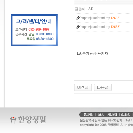
글쓴이 :
AD
https://jusodoumi.top
[2695]
https://jusodoumi.top
[2653]
LA 총기난사 용의자
g
k
s
k
d
i
r
r
n
r
t
l
d
k
f
F
l