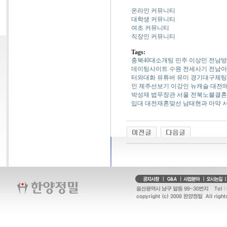
온라인 커뮤니티
대학생 커뮤니티
여초 커뮤니티
직장인 커뮤니티
Tags:
충북40대소개팅
민주 이상민
전남방­
데이팅사이트
수원 전세사기
전남아­
터와대화
유튜버 유미
경기대­구­체­팅
인
제주선보기
이강인 뉴캐슬
대전매
박성재 법무장관 서울
전북노블결혼
입대
대전재­혼­맞­선
남태현과 마약 