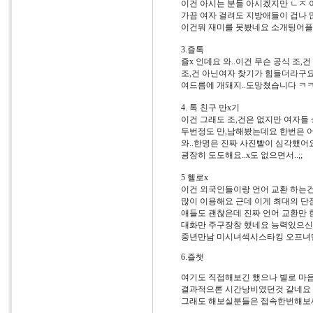
이건 아시는 분들 아시겠지만 ㄴㅈ 
가끔 여자 걸려도 지방애들이 겁나 
이건뭐 재미를 못봤네요 소개팅어플
3.즐톡
즐x 인데요 와..이건 무슨 공식 조,건
조,건 아닌여자 찾기가 힘들더라구
여드름에 개돼지..도망쳤습니다 
4. 톡 친구 만x기
이건 그래도 조,건은 없지만 여자들
두번정도 만,남해봤는데요 한번은 
와..한명은 진짜 사진빨이 심각했어
굉장히 도도해요..x도 없으면서..;;
5 헬로x
이건 외국인들이랑 언어 교환 하는
많이 이용해요 근데 이게 최대의 단
애들도 괜찮은데 진짜 언어 교환만 한
대화만 주구장창 했네요 능력있으신
중년만남 미시녀섹시스타킹 오프녀
6.즐챗
여기도 직접해보긴 했으나 별로 마
결과적으론 시간낭비였던것 같네요
그래도 해보실분들은 접속한번해보