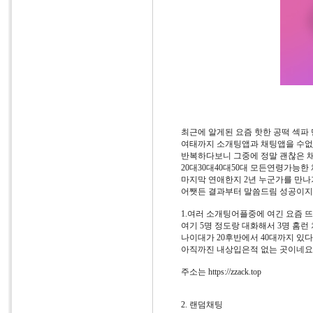
최근에 알게된 요즘 핫한 공떡 섹파
여태까지 소개팅앱과 채팅앱을 수없
반복하다보니 그중에 정말 괜찮은 
20대30대40대50대 모든연령가능
마지막 연애한지 2년 누군가를 만나기
어쨋든 결과부터 말씀드림 성공이지
1.여러 소개팅어플중에 여긴 요즘 뜨
여기 5명 정도랑 대화해서 3명 홈런
나이대가 20후반에서 40대까지 있
아직까진 내상입은적 없는 곳이네요
주소는 https://zzack.top
2. 랜덤채팅