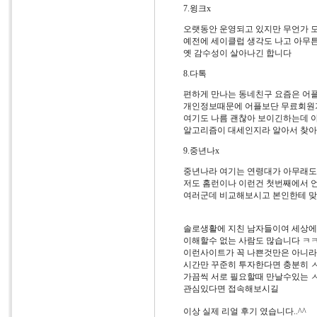
7.윙크x
오랫동안 운영되고 있지만 무언가 
예전에 세이클럽 생각도 나고 아무튼
옛 감수성이 살아나긴 합니다
8.다톡
편하게 만나는 동네친구 요즘은 어
개인정보때문에 어플보단 무료회원
여기도 나름 괜찮아 보이긴하는데 
알고리즘이 대세인지라 알아서 찾
9.중년나x
중년나라 여기는 연령대가 아무래도
저도 홈런이나 이런건 첫번째에서
여러군데 비교해보시고 본인한테 맞
솔로생활에 지친 남자들이여 세상에
이해할수 없는 사람도 많습니다 ㅋ
이런사이트가 꼭 나쁜것만은 아니라
시간만 꾸준히 투자한다면 충분히 
가끔씩 서로 필요할때 만날수있는 
관심있다면 접속해보시길
이상 실제 리얼 후기 였습니다..^^