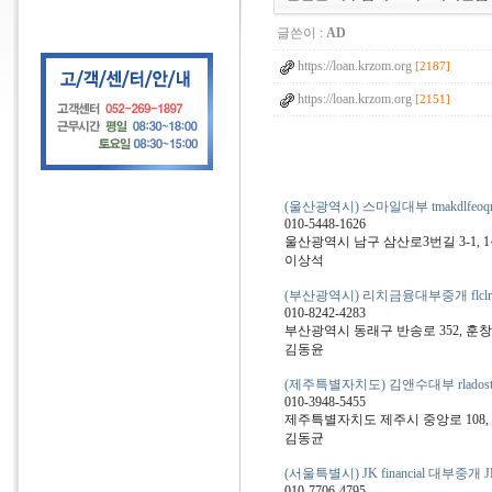
글쓴이 :
AD
https://loan.krzom.org
[2187]
https://loan.krzom.org
[2151]
(울산광역시) 스마일대부 tmakdlfeoq
010-5448-1626
울산광역시 남구 삼산로3번길 3-1, 1
이상석
(부산광역시) 리치금융대부중개 flclrma
010-8242-4283
부산광역시 동래구 반송로 352, 훈창
김동윤
(제주특별자치도) 김앤수대부 rladostn
010-3948-5455
제주특별자치도 제주시 중앙로 108, 3층
김동균
(서울특별시) JK financial 대부중개 JK f
010-7706-4795