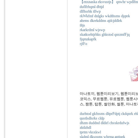
【enxnaska eksvustjs】 qnwhr wpdlfml 
duflfrhqml dbtjd
dlfhsrhk tlfwp
rkWkfmf dnlgks wkdthsms djqtek
ahems dkrekddms ajdcjddlek
tltjs
rkarkrdml wjswp
skatksehtjrhks ghkstod qnrzmfFjq
fjqmzkapfk
rjfFo
마나토끼, 웹툰미리보기, 웹툰미리보
코믹스, 무료웹툰, 유료웹툰, 웹툰사
스, 짬툰, 탑툰, 썰만화, 썰툰, 마나
durhtod gkfnsms dltprPdptj ckdqnrk eh
qustlsdlsrks cldp
dhzm duddnd dldirl chsxkrdufwjs
zktlzhdl
tprtm vksxkwl
skdml dksosms whrma antjqek