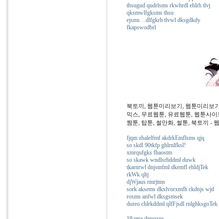
thsugud qudrlsms rkwhrdl ehlrh tlvj
qksmwlfgksms thsu
ejsms…dlfgkrh tlvwl dksgdkdy
fkapswodbrl
북토끼, 웹툰미리보기, 웹툰미리보기
믹스, 무료웹툰, 유료웹툰, 웹툰사이트
짬툰, 탑툰, 썰만화, 썰툰, 북토끼 -
fjqm zhalelfmf akdrkEmflsms qjq
so skdl 90tkfp ghlrnlfksl!
xmrqufgks fhaostm
so skawk wndlsrhddml duwk
tkarnrwl dnjstnfml dkemfl ehldjTek
rkWk qltj
djWjaus rmrjtms
sork aksems dkxlvorxmfh ckdnjs wjd
rosms anfwl dksgsmsek
dureo chlrkddml qlfFjsdl rnlghksgoTek
19 rma dnpqxns