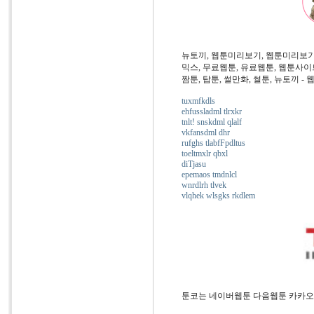
뉴토끼, 웹툰미리보기, 웹툰미리보기
믹스, 무료웹툰, 유료웹툰, 웹툰사이트
짬툰, 탑툰, 썰만화, 썰툰, 뉴토끼 -
tuxmfkdls
ehfussladml tlrxkr
tnlt! snskdml qlalf
vkfansdml dhr
rufghs tlabfFpdltus
toeltmxlr qbxl
diTjasu
epemaos tmdnlcl
wnrdlrh tlvek
vlqhek wlsgks rkdlem
툰코는 네이버웹툰 다음웹툰 카카오