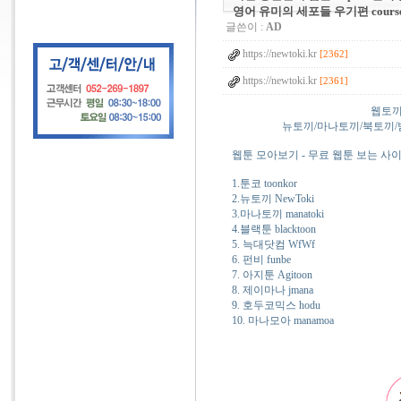
영어 유미의 세포들 우기편 cours
글쓴이 :
AD
https://newtoki.kr
[2362]
https://newtoki.kr
[2361]
웹토끼
뉴토끼/마나토끼/북토끼/밤토
웹툰 모아보기 - 무료 웹툰 보는 사이트 
1.툰코 toonkor
2.뉴토끼 NewToki
3.마나토끼 manatoki
4.블랙툰 blacktoon
5. 늑대닷컴 WfWf
6. 펀비 funbe
7. 아지툰 Agitoon
8. 제이마나 jmana
9. 호두코믹스 hodu
10. 마나모아 manamoa